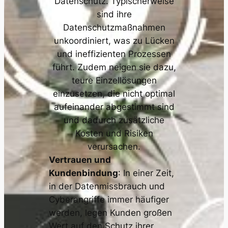
Datenschutz. Typischerweise
sind ihre
Datenschutzmaßnahmen
unkoordiniert, was zu Lücken
und ineffizienten Prozessen
führt. Zudem neigen sie dazu,
teure Einzellösungen
einzusetzen, die nicht optimal
aufeinander abgestimmt sind
und dadurch zusätzliche
Kosten und Risiken
verursachen.
Vertrauen und
Kundenbindung
: In einer Zeit,
in der Datenmissbrauch und
Cyberangriffe immer häufiger
werden, legen Kunden großen
Wert auf den Schutz ihrer