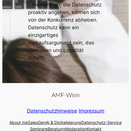
Unternehmen, die Datenschutz
proaktiv angehen, können sich
von der Konkurrenz abheben.
Datenschutz kann ein
einzigartiges
Verkaufsargument sein, das
Vertrauen und Loyalität
schafft.
Datenschutzhinweise
Impressum
About me
Sales
GenAI & Digitalisierung
Datenschutz-Service
Seminare
Beratung
Moderation
Kontakt