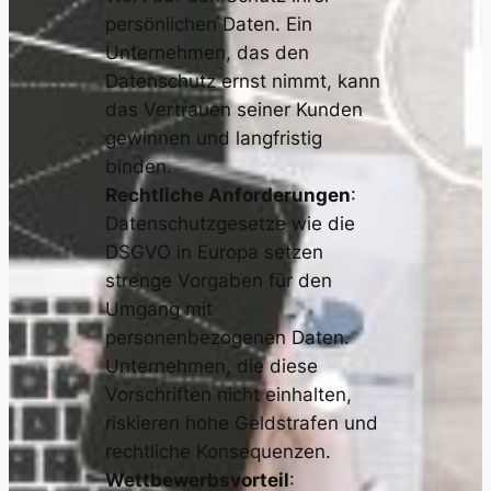
persönlichen Daten. Ein
Unternehmen, das den
Datenschutz ernst nimmt, kann
das Vertrauen seiner Kunden
gewinnen und langfristig
binden.
Rechtliche Anforderungen
:
Datenschutzgesetze wie die
DSGVO in Europa setzen
strenge Vorgaben für den
Umgang mit
personenbezogenen Daten.
Unternehmen, die diese
Vorschriften nicht einhalten,
riskieren hohe Geldstrafen und
rechtliche Konsequenzen.
Wettbewerbsvorteil
: