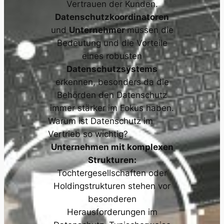
Vertrauen der Kunden.
Datenschutzkoordinatoren
und
Unternehmer
müssen die
Bedeutung und die Vorteile
eines robusten
Datenschutzsystems
erkennen, besonders da die
Behörden den Datenschutz
immer stärker im Fokus haben.
Warum ist Datenschutz im
Vertrieb so wichtig?
Unternehmen mit komplexen
Strukturen:
Tochtergesellschaften oder
Holdingstrukturen stehen vor
besonderen
Herausforderungen im